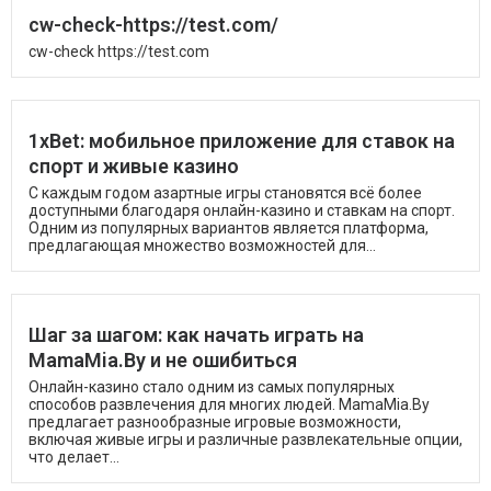
cw-check-https://test.com/
cw-check https://test.com
1xBet: мобильное приложение для ставок на
спорт и живые казино
С каждым годом азартные игры становятся всё более
доступными благодаря онлайн-казино и ставкам на спорт.
Одним из популярных вариантов является платформа,
предлагающая множество возможностей для...
Шаг за шагом: как начать играть на
MamaMia.By и не ошибиться
Онлайн-казино стало одним из самых популярных
способов развлечения для многих людей. MamaMia.By
предлагает разнообразные игровые возможности,
включая живые игры и различные развлекательные опции,
что делает...