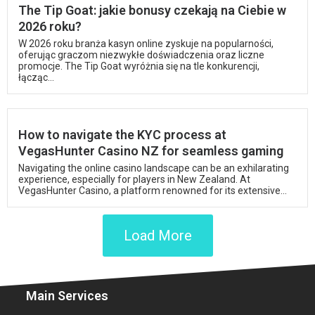
The Tip Goat: jakie bonusy czekają na Ciebie w
2026 roku?
W 2026 roku branża kasyn online zyskuje na popularności,
oferując graczom niezwykłe doświadczenia oraz liczne
promocje. The Tip Goat wyróżnia się na tle konkurencji,
łącząc...
How to navigate the KYC process at
VegasHunter Casino NZ for seamless gaming
Navigating the online casino landscape can be an exhilarating
experience, especially for players in New Zealand. At
VegasHunter Casino, a platform renowned for its extensive...
Load More
Main Services