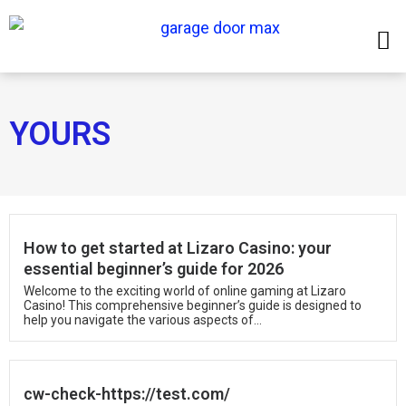
YOURS
How to get started at Lizaro Casino: your
essential beginner’s guide for 2026
Welcome to the exciting world of online gaming at Lizaro
Casino! This comprehensive beginner’s guide is designed to
help you navigate the various aspects of...
cw-check-https://test.com/