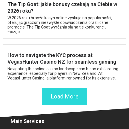
The Tip Goat: jakie bonusy czekają na Ciebie w
2026 roku?
W 2026 roku branża kasyn online zyskuje na popularności,
oferując graczom niezwykłe doświadczenia oraz liczne
promocje. The Tip Goat wyróżnia się na tle konkurencji,
łącząc...
How to navigate the KYC process at
VegasHunter Casino NZ for seamless gaming
Navigating the online casino landscape can be an exhilarating
experience, especially for players in New Zealand. At
VegasHunter Casino, a platform renowned for its extensive...
Load More
Main Services