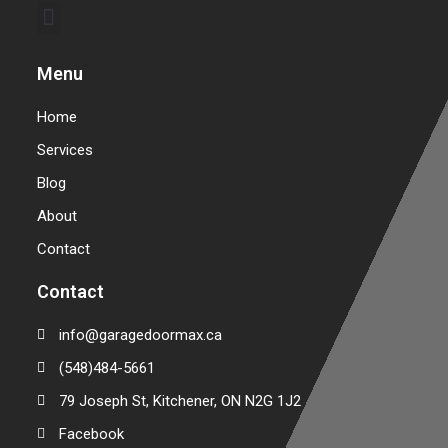
Commercial Garage Door Repair & Installation
Warehouse Garage Door Repair & Installation
Menu
Home
Services
Blog
About
Contact
Contact
info@garagedoormax.ca
(548)484-5661
79 Joseph St, Kitchener, ON N2G 1J2
Facebook