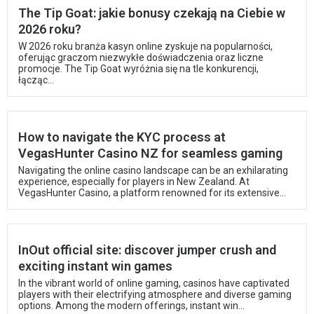
The Tip Goat: jakie bonusy czekają na Ciebie w
2026 roku?
W 2026 roku branża kasyn online zyskuje na popularności,
oferując graczom niezwykłe doświadczenia oraz liczne
promocje. The Tip Goat wyróżnia się na tle konkurencji,
łącząc...
How to navigate the KYC process at
VegasHunter Casino NZ for seamless gaming
Navigating the online casino landscape can be an exhilarating
experience, especially for players in New Zealand. At
VegasHunter Casino, a platform renowned for its extensive...
InOut official site: discover jumper crush and
exciting instant win games
In the vibrant world of online gaming, casinos have captivated
players with their electrifying atmosphere and diverse gaming
options. Among the modern offerings, instant win...