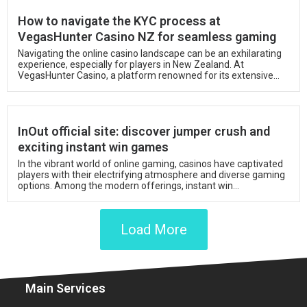
How to navigate the KYC process at
VegasHunter Casino NZ for seamless gaming
Navigating the online casino landscape can be an exhilarating
experience, especially for players in New Zealand. At
VegasHunter Casino, a platform renowned for its extensive...
InOut official site: discover jumper crush and
exciting instant win games
In the vibrant world of online gaming, casinos have captivated
players with their electrifying atmosphere and diverse gaming
options. Among the modern offerings, instant win...
Load More
Main Services