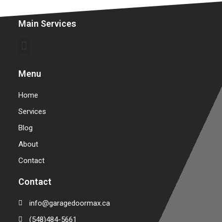
Main Services
Commercial Garage Door Repair & Installation
Warehouse Garage Door Repair & Installation
Menu
Home
Services
Blog
About
Contact
Contact
info@garagedoormax.ca
(548)484-5661