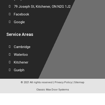
79 Joseph St, Kitchener, ON N2G 1J2
Facebook
Google
Service Areas
Cambridge
Waterloo
Kitchener
Guelph
© 2021 All rights reserved |
Privacy Policy
|
Sitemap
Classic Max Door Systems