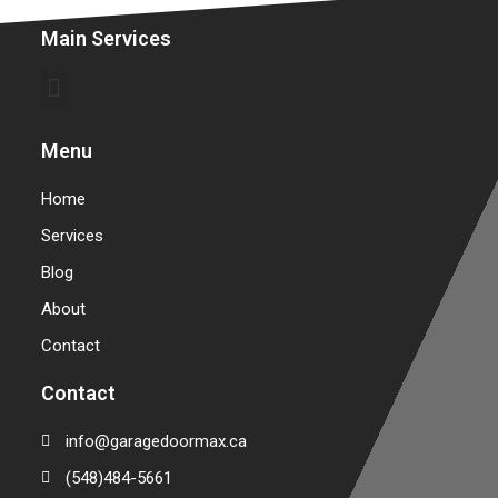
Main Services
Commercial Garage Door Repair & Installation
Warehouse Garage Door Repair & Installation
Menu
Home
Services
Blog
About
Contact
Contact
info@garagedoormax.ca
(548)484-5661