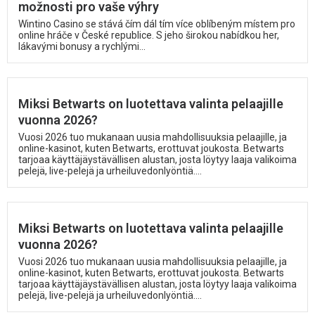
možnosti pro vaše výhry
Wintino Casino se stává čím dál tím více oblíbeným místem pro
online hráče v České republice. S jeho širokou nabídkou her,
lákavými bonusy a rychlými...
Miksi Betwarts on luotettava valinta pelaajille
vuonna 2026?
Vuosi 2026 tuo mukanaan uusia mahdollisuuksia pelaajille, ja
online-kasinot, kuten Betwarts, erottuvat joukosta. Betwarts
tarjoaa käyttäjäystävällisen alustan, josta löytyy laaja valikoima
pelejä, live-pelejä ja urheiluvedonlyöntiä....
Miksi Betwarts on luotettava valinta pelaajille
vuonna 2026?
Vuosi 2026 tuo mukanaan uusia mahdollisuuksia pelaajille, ja
online-kasinot, kuten Betwarts, erottuvat joukosta. Betwarts
tarjoaa käyttäjäystävällisen alustan, josta löytyy laaja valikoima
pelejä, live-pelejä ja urheiluvedonlyöntiä....