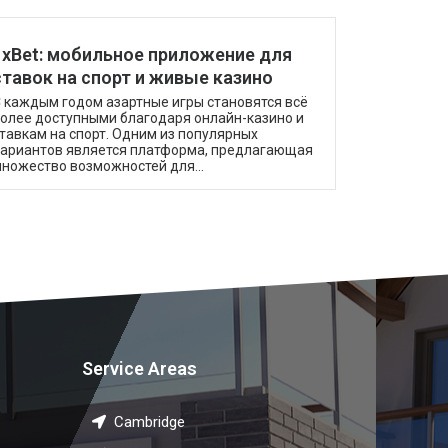
1xBet: мобильное приложение для
ставок на спорт и живые казино
 каждым годом азартные игры становятся всё
олее доступными благодаря онлайн-казино и
тавкам на спорт. Одним из популярных
ариантов является платформа, предлагающая
ножество возможностей для...
Service Areas
Cambridge