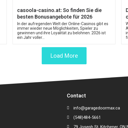
casoola-casino.at: So finden Sie die
D
besten Bonusangebote für 2026
In der aufregenden Welt der Online-Casinos gibt es
W
immer wieder neue Möglichkeiten, Spieler zu
A
gewinnen und ihre Loyalität zu belohnen. 2026 ist
i
ein Jahr voller...
f
Load More
Contact
info@garagedoormax.ca
(548)484-5661
79 Joseph St, Kitchener, ON