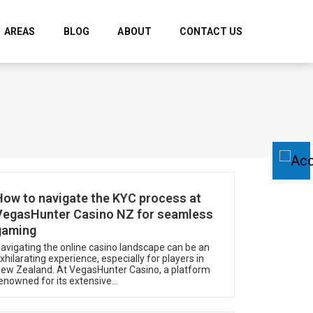
AREAS
BLOG
ABOUT
CONTACT US
How to navigate the KYC process at
VegasHunter Casino NZ for seamless
gaming
avigating the online casino landscape can be an
xhilarating experience, especially for players in
ew Zealand. At VegasHunter Casino, a platform
enowned for its extensive...