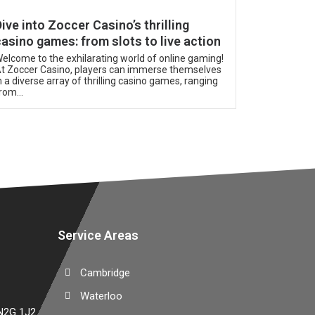
ive into Zoccer Casino’s thrilling
casino games: from slots to live action
elcome to the exhilarating world of online gaming!
t Zoccer Casino, players can immerse themselves
n a diverse array of thrilling casino games, ranging
rom...
Service Areas
Cambridge
Waterloo
 N2G 1J2