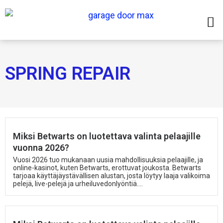
SPRING REPAIR
Miksi Betwarts on luotettava valinta pelaajille
vuonna 2026?
Vuosi 2026 tuo mukanaan uusia mahdollisuuksia pelaajille, ja
online-kasinot, kuten Betwarts, erottuvat joukosta. Betwarts
tarjoaa käyttäjäystävällisen alustan, josta löytyy laaja valikoima
pelejä, live-pelejä ja urheiluvedonlyöntiä....