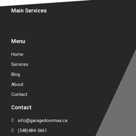
Main Services
Commercial Garage Door Repair & Installation
Warehouse Garage Door Repair & Installation
Menu
Home
Services
Blog
About
Contact
Contact
info@garagedoormax.ca
(548)484-5661