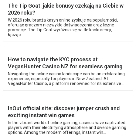
The Tip Goat: jakie bonusy czekają na Ciebie w
2026 roku?
W 2026 roku branża kasyn online zyskuje na popularności,
oferując graczom niezwykłe doświadczenia oraz liczne
promocje. The Tip Goat wyróżnia się na tle konkurencji,
łącząc...
How to navigate the KYC process at
VegasHunter Casino NZ for seamless gaming
Navigating the online casino landscape can be an exhilarating
experience, especially for players in New Zealand. At
VegasHunter Casino, a platform renowned for its extensive...
InOut official site: discover jumper crush and
exciting instant win games
In the vibrant world of online gaming, casinos have captivated
players with their electrifying atmosphere and diverse gaming
options. Among the modern offerings, instant win...