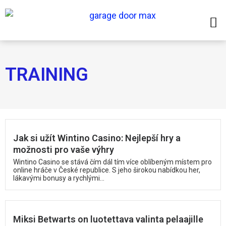
TRAINING
Jak si užít Wintino Casino: Nejlepší hry a
možnosti pro vaše výhry
Wintino Casino se stává čím dál tím více oblíbeným místem pro
online hráče v České republice. S jeho širokou nabídkou her,
lákavými bonusy a rychlými...
Miksi Betwarts on luotettava valinta pelaajille