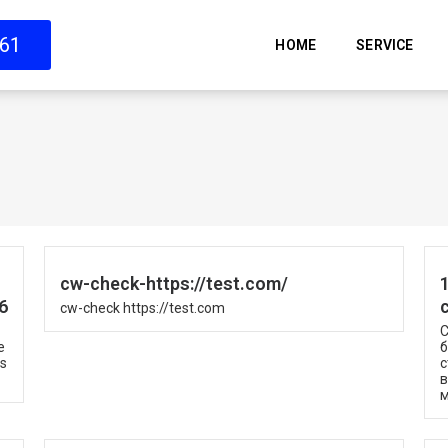
661
HOME
SERVICE
cw-check-https://test.com/
6
cw-check https://test.com
С
e
б
ts
с
в
м