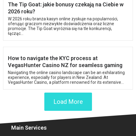
The Tip Goat: jakie bonusy czekają na Ciebie w
2026 roku?
W 2026 roku branża kasyn online zyskuje na popularności,
oferując graczom niezwykłe doświadczenia oraz liczne
promocje. The Tip Goat wyróżnia się na tle konkurencji,
łącząc...
How to navigate the KYC process at
VegasHunter Casino NZ for seamless gaming
Navigating the online casino landscape can be an exhilarating
experience, especially for players in New Zealand. At
VegasHunter Casino, a platform renowned for its extensive...
Load More
Main Services