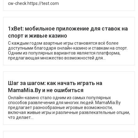
cw-check https://test.com
1xBet: мобильное приложение для ставок на
спорт и живые казино
С каждым годом азартные игры становятся всё более
доступными благодаря онлайн-казино и ставкам на спорт.
Одним из популярных вариантов является платформа,
предлагающая множество возможностей для...
Шаг за шагом: как начать играть на
MamaMia.By и не ошибиться
Онлайн-казино стало одним из самых популярных
способов развлечения для многих людей. MamaMia.By
предлагает разнообразные игровые возможности,
включая живые игры и различные развлекательные опции,
что делает...