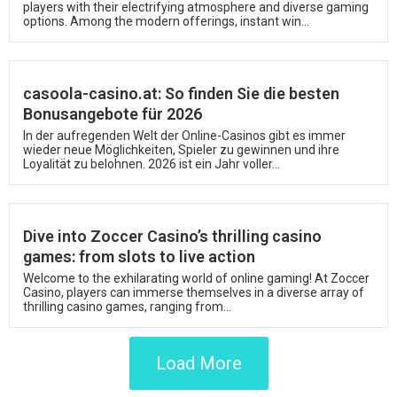
players with their electrifying atmosphere and diverse gaming
options. Among the modern offerings, instant win...
casoola-casino.at: So finden Sie die besten
Bonusangebote für 2026
In der aufregenden Welt der Online-Casinos gibt es immer
wieder neue Möglichkeiten, Spieler zu gewinnen und ihre
Loyalität zu belohnen. 2026 ist ein Jahr voller...
Dive into Zoccer Casino’s thrilling casino
games: from slots to live action
Welcome to the exhilarating world of online gaming! At Zoccer
Casino, players can immerse themselves in a diverse array of
thrilling casino games, ranging from...
Load More